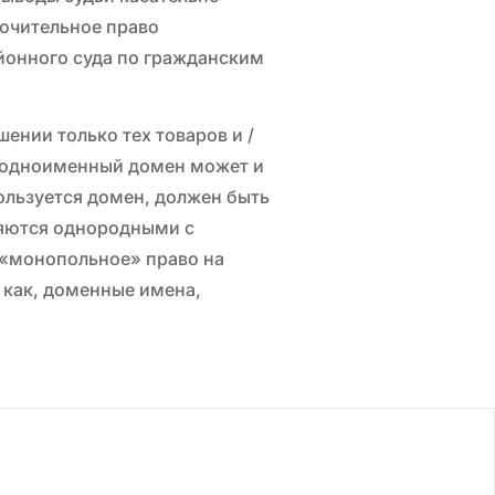
лючительное право
йонного суда по гражданским
ении только тех товаров и /
то одноименный домен может и
пользуется домен, должен быть
ляются однородными с
 «монопольное» право на
 как, доменные имена,