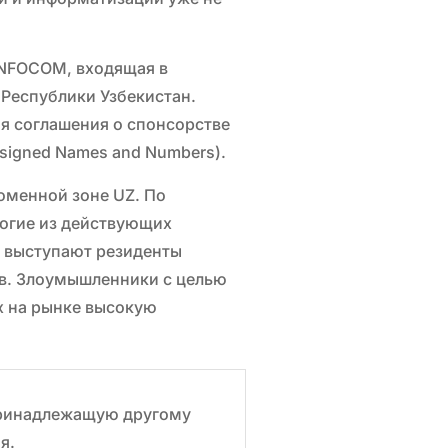
INFOCOM, входящая в
Республики Узбекистан.
я соглашения о спонсорстве
Assigned Names and Numbers).
оменной зоне UZ. По
ногие из действующих
 выступают резиденты
в. Злоумышленники с целью
х на рынке высокую
принадлежащую другому
я.