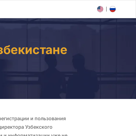
збекистане
регистрации и пользования
иректора Узбекского
зи и информатизации уже не