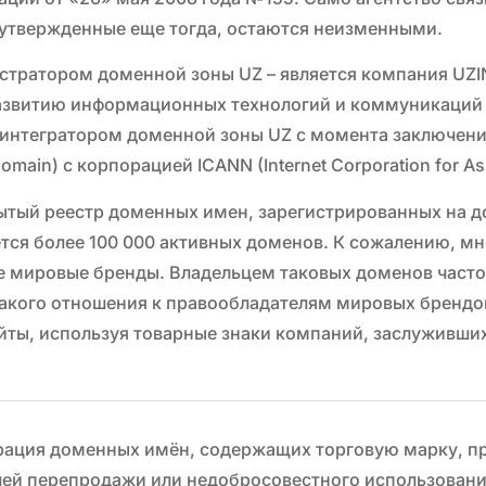
, утвержденные еще тогда, остаются неизменными.
стратором доменной зоны UZ – является компания UZ
азвитию информационных технологий и коммуникаций 
интегратором доменной зоны UZ с момента заключени
 domain) c корпорацией ICANN (Internet Corporation for 
рытый реестр доменных имен, зарегистрированных на д
тся более 100 000 активных доменов. К сожалению, м
е мировые бренды. Владельцем таковых доменов часто
какого отношения к правообладателям мировых брендо
йты, используя товарные знаки компаний, заслуживши
рация доменных имён, содержащих торговую марку, 
шей перепродажи или недобросовестного использовани