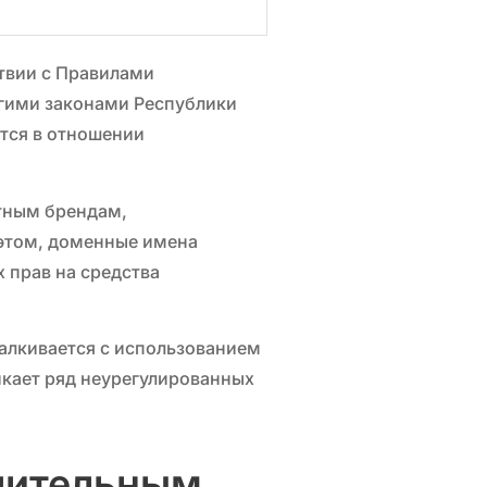
твии с Правилами
угими законами Республики
тся в отношении
стным брендам,
 этом, доменные имена
 прав на средства
талкивается с использованием
икает ряд неурегулированных
чительным