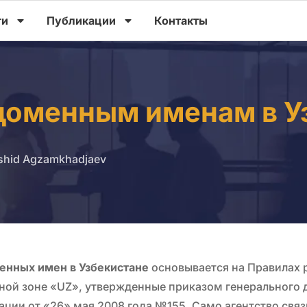
ги
Публикации
Контакты
доменным именам в У
shid Agzamkhadjaev
енных имен в Узбекистане
основывается на Правилах 
ой зоне «UZ», утвержденные приказом генерального д
ации от «26» мая 2008 года №155. Само агентство свя