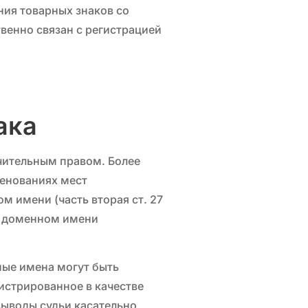
ния товарных знаков со
венно связан с регистрацией
ака
чительным правом. Более
менованиях мест
м имени (часть вторая ст. 27
в доменном имени
ые имена могут быть
гистрированное в качестве
выводы судьи касательно