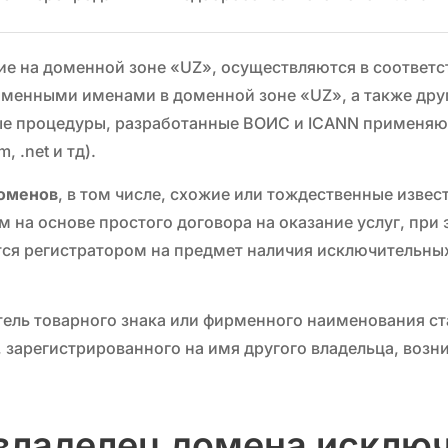
 на доменной зоне «UZ», осуществляются в соответс
оменными именами в доменной зоне «UZ», а также др
ые процедуры, разработанные ВОИС и ICANN применяю
 .net и тд).
доменов
, в том числе, схожие или тождественные изве
 на основе простого договора на оказание услуг, при
ся регистратором на предмет наличия исключительных
атель товарного знака или фирменного наименования с
 зарегистрированного на имя другого владельца, возн
 владелец домена исклю