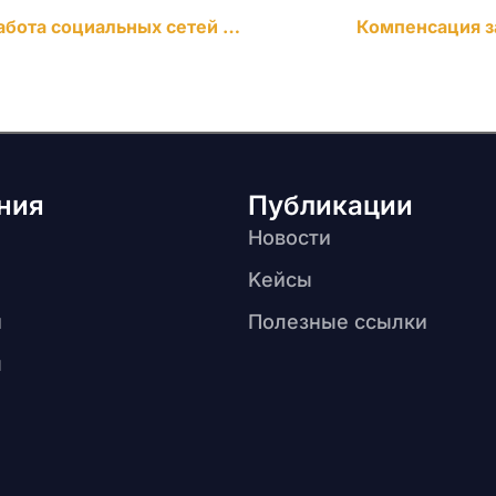
В Узбекистане ограничена работа социальных сетей Wechat, Twitter, TikTok и Vkontakte
Компенсация з
ния
Публикации
Новости
Kейсы
и
Полезные ссылки
ы